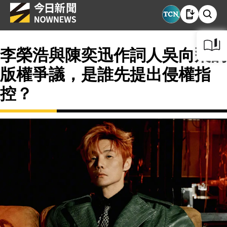
李榮浩與陳奕迅作詞人吳向飛的
版權爭議，是誰先提出侵權指
控？