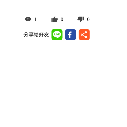
1
0
0
分享給好友