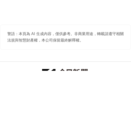
警語：本頁為 AI 生成內容，僅供參考。非商業用途，轉載請遵守相關
法規與智慧財產權，本公司保留最終解釋權。
防詐聲明
著作權聲明
免責聲明
關於我們
隱私權聲明
合作提案
追蹤 NOWNEWS 今日新聞