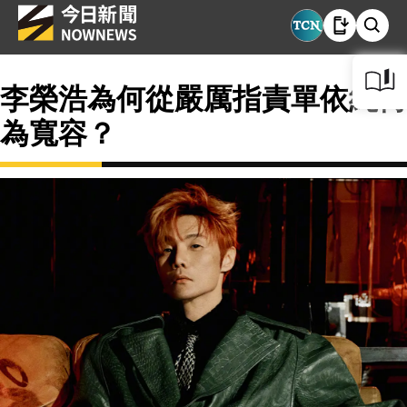
李榮浩為何從嚴厲指責單依純轉
為寬容？