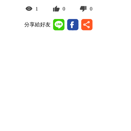
1
0
0
分享給好友