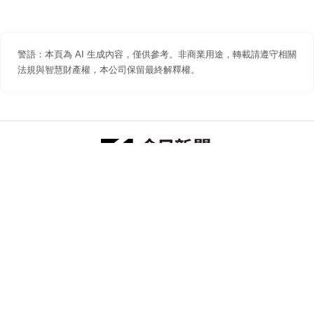
警語：本頁為 AI 生成內容，僅供參考。非商業用途，轉載請遵守相關
法規與智慧財產權，本公司保留最終解釋權。
防詐聲明
著作權聲明
免責聲明
關於我們
隱私權聲明
合作提案
追蹤 NOWNEWS 今日新聞