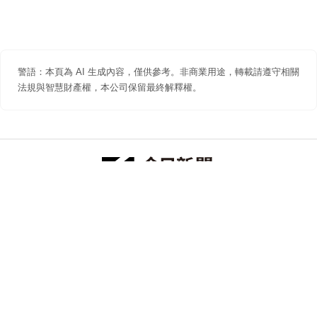
警語：本頁為 AI 生成內容，僅供參考。非商業用途，轉載請遵守相關
法規與智慧財產權，本公司保留最終解釋權。
防詐聲明
著作權聲明
免責聲明
關於我們
隱私權聲明
合作提案
追蹤 NOWNEWS 今日新聞