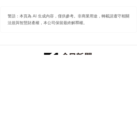
警語：本頁為 AI 生成內容，僅供參考。非商業用途，轉載請遵守相關
法規與智慧財產權，本公司保留最終解釋權。
防詐聲明
著作權聲明
免責聲明
關於我們
隱私權聲明
合作提案
追蹤 NOWNEWS 今日新聞