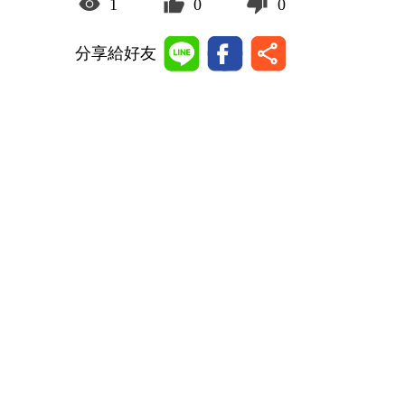
1
0
0
分享給好友