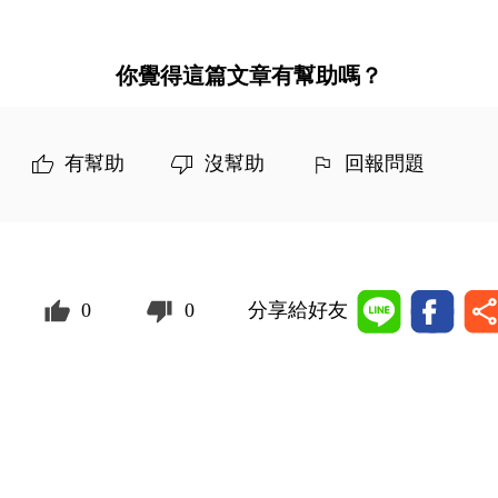
你覺得這篇文章有幫助嗎？
有幫助
沒幫助
回報問題
0
0
分享給好友