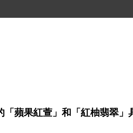
的「蘋果紅萱」和「紅柚翡翠」