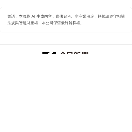
警語：本頁為 AI 生成內容，僅供參考。非商業用途，轉載請遵守相關
法規與智慧財產權，本公司保留最終解釋權。
防詐聲明
著作權聲明
免責聲明
關於我們
隱私權聲明
合作提案
追蹤 NOWNEWS 今日新聞