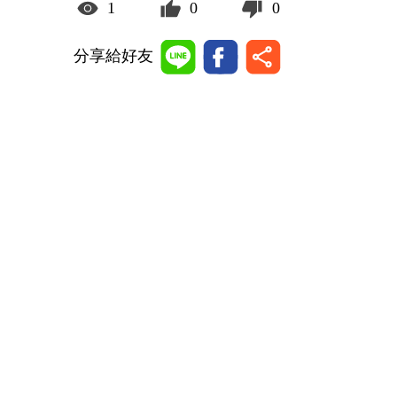
1
0
0
分享給好友