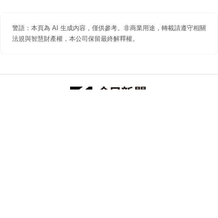
警語：本頁為 AI 生成內容，僅供參考。非商業用途，轉載請遵守相關
法規與智慧財產權，本公司保留最終解釋權。
防詐聲明
著作權聲明
免責聲明
關於我們
隱私權聲明
合作提案
追蹤 NOWNEWS 今日新聞