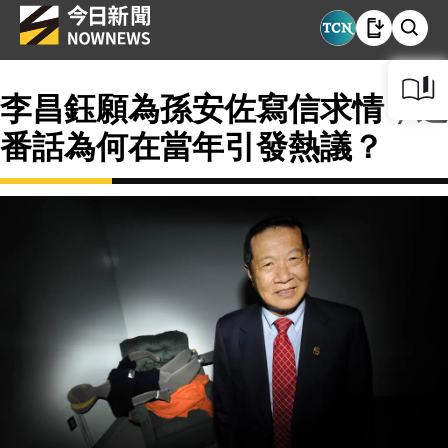
李昌鈺願為孫安佐寫信求情，這
番話為何在當年引發熱議？