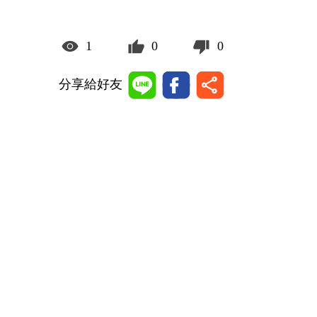
1
0
0
分享給好友