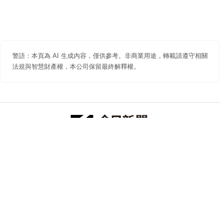
警語：本頁為 AI 生成內容，僅供參考。非商業用途，轉載請遵守相關
法規與智慧財產權，本公司保留最終解釋權。
防詐聲明
著作權聲明
免責聲明
關於我們
隱私權聲明
合作提案
追蹤 NOWNEWS 今日新聞