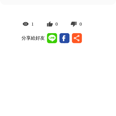
1
0
0
分享給好友