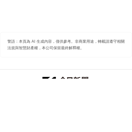
警語：本頁為 AI 生成內容，僅供參考。非商業用途，轉載請遵守相關
法規與智慧財產權，本公司保留最終解釋權。
防詐聲明
著作權聲明
免責聲明
關於我們
隱私權聲明
合作提案
追蹤 NOWNEWS 今日新聞