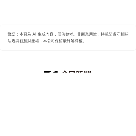
警語：本頁為 AI 生成內容，僅供參考。非商業用途，轉載請遵守相關
法規與智慧財產權，本公司保留最終解釋權。
防詐聲明
著作權聲明
免責聲明
關於我們
隱私權聲明
合作提案
追蹤 NOWNEWS 今日新聞