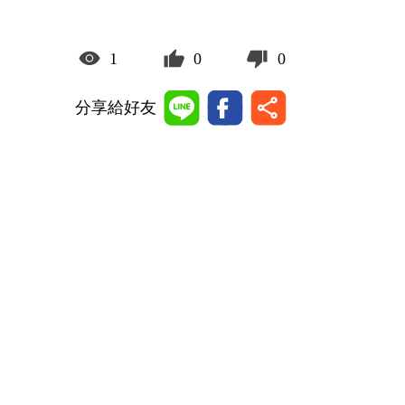
1
0
0
分享給好友