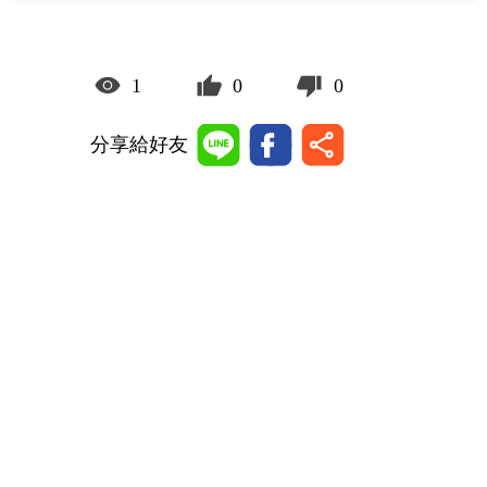
1
0
0
分享給好友