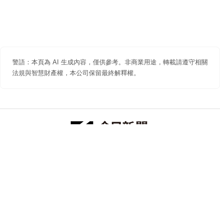
警語：本頁為 AI 生成內容，僅供參考。非商業用途，轉載請遵守相關
法規與智慧財產權，本公司保留最終解釋權。
防詐聲明
著作權聲明
免責聲明
關於我們
隱私權聲明
合作提案
追蹤 NOWNEWS 今日新聞