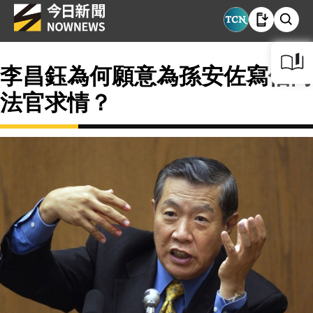
李昌鈺為何願意為孫安佐寫信向
法官求情？