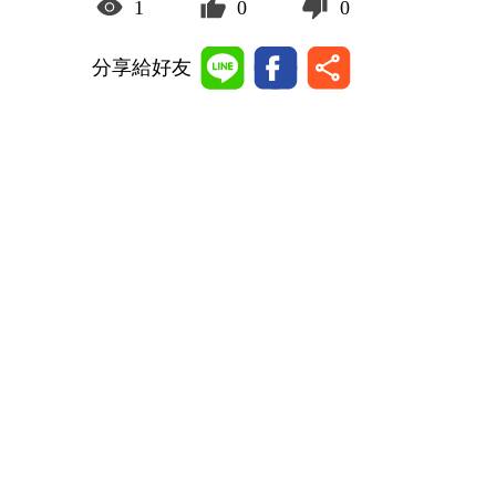
1
0
0
分享給好友