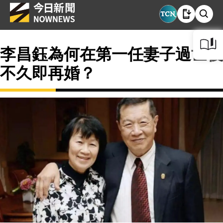
李昌鈺為何在第一任妻子過世後
不久即再婚？