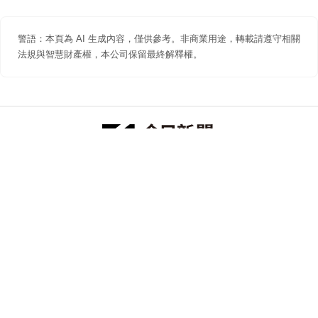
警語：本頁為 AI 生成內容，僅供參考。非商業用途，轉載請遵守相關
法規與智慧財產權，本公司保留最終解釋權。
防詐聲明
著作權聲明
免責聲明
關於我們
隱私權聲明
合作提案
追蹤 NOWNEWS 今日新聞