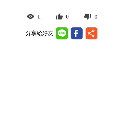
1
0
0
分享給好友