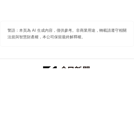
警語：本頁為 AI 生成內容，僅供參考。非商業用途，轉載請遵守相關
法規與智慧財產權，本公司保留最終解釋權。
防詐聲明
著作權聲明
免責聲明
關於我們
隱私權聲明
合作提案
追蹤 NOWNEWS 今日新聞