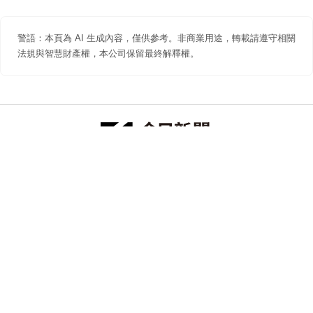
警語：本頁為 AI 生成內容，僅供參考。非商業用途，轉載請遵守相關
法規與智慧財產權，本公司保留最終解釋權。
防詐聲明
著作權聲明
免責聲明
關於我們
隱私權聲明
合作提案
追蹤 NOWNEWS 今日新聞