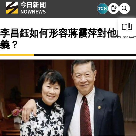
李昌鈺如何形容蔣霞萍對他的意
義？