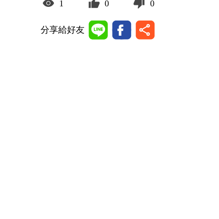
1
0
0
分享給好友