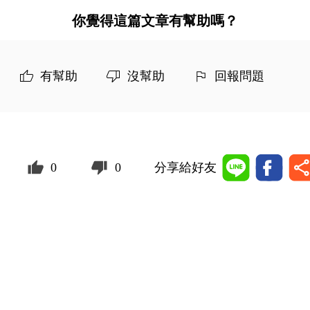
你覺得這篇文章有幫助嗎？
有幫助
沒幫助
回報問題
0
0
分享給好友