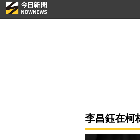
李昌鈺在柯