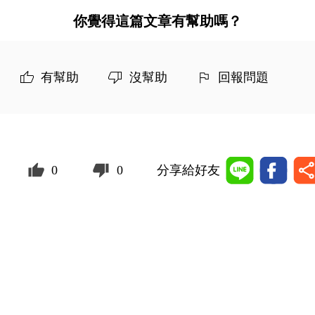
你覺得這篇文章有幫助嗎？
有幫助
沒幫助
回報問題
0
0
分享給好友