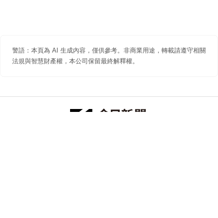
警語：本頁為 AI 生成內容，僅供參考。非商業用途，轉載請遵守相關
法規與智慧財產權，本公司保留最終解釋權。
防詐聲明
著作權聲明
免責聲明
關於我們
隱私權聲明
合作提案
追蹤 NOWNEWS 今日新聞