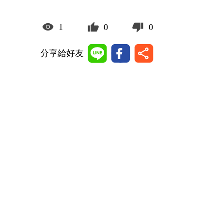
1
0
0
分享給好友