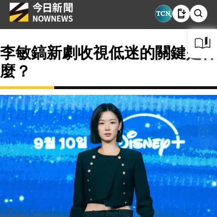
李敏鎬新劇收視低迷的關鍵是什
麼？