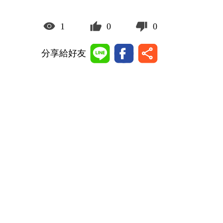
1
0
0
分享給好友