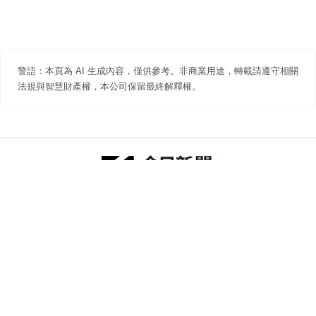
警語：本頁為 AI 生成內容，僅供參考。非商業用途，轉載請遵守相關
法規與智慧財產權，本公司保留最終解釋權。
防詐聲明
著作權聲明
免責聲明
關於我們
隱私權聲明
合作提案
追蹤 NOWNEWS 今日新聞