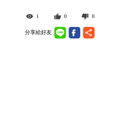
1
0
0
分享給好友