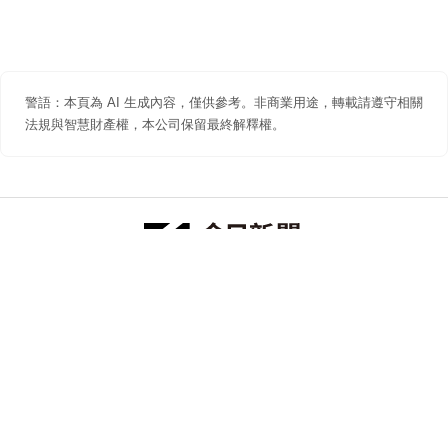
警語：本頁為 AI 生成內容，僅供參考。非商業用途，轉載請遵守相關
法規與智慧財產權，本公司保留最終解釋權。
防詐聲明
著作權聲明
免責聲明
關於我們
隱私權聲明
合作提案
追蹤 NOWNEWS 今日新聞