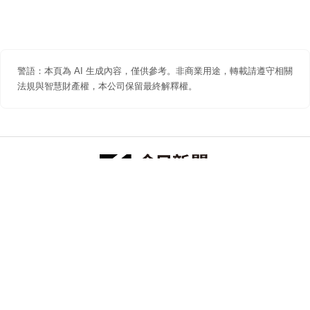
警語：本頁為 AI 生成內容，僅供參考。非商業用途，轉載請遵守相關
法規與智慧財產權，本公司保留最終解釋權。
防詐聲明
著作權聲明
免責聲明
關於我們
隱私權聲明
合作提案
追蹤 NOWNEWS 今日新聞