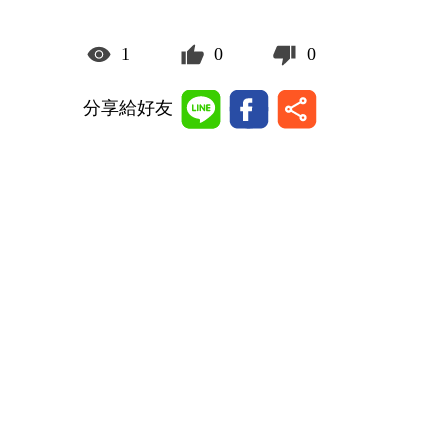
1
0
0
分享給好友