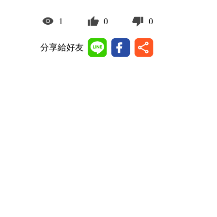
1
0
0
分享給好友