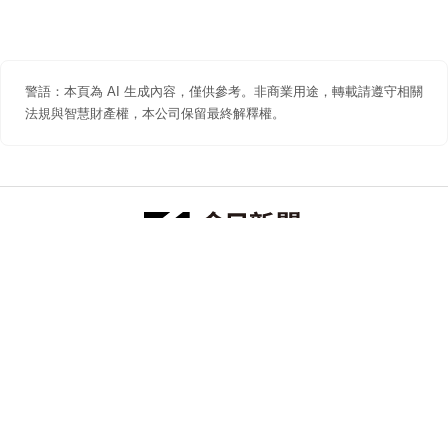
警語：本頁為 AI 生成內容，僅供參考。非商業用途，轉載請遵守相關
法規與智慧財產權，本公司保留最終解釋權。
防詐聲明
著作權聲明
免責聲明
關於我們
隱私權聲明
合作提案
追蹤 NOWNEWS 今日新聞