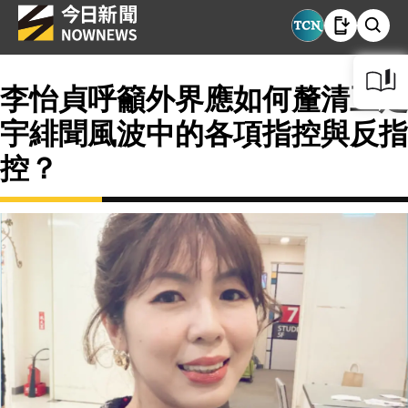
李怡貞呼籲外界應如何釐清王定
宇緋聞風波中的各項指控與反指
控？