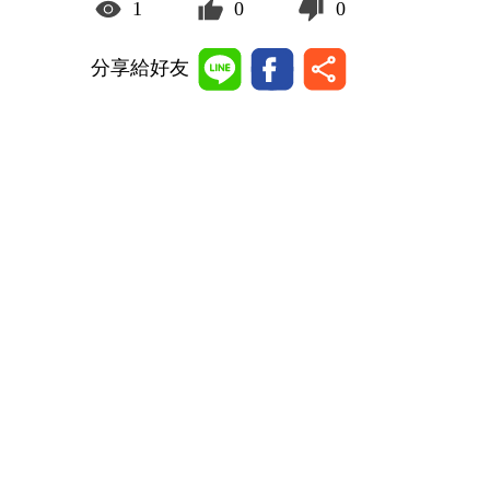
1
0
0
分享給好友