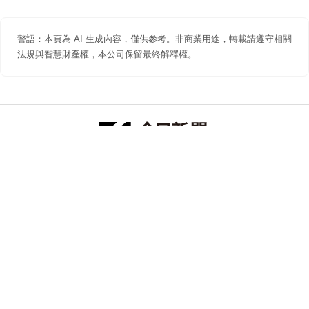
警語：本頁為 AI 生成內容，僅供參考。非商業用途，轉載請遵守相關
法規與智慧財產權，本公司保留最終解釋權。
防詐聲明
著作權聲明
免責聲明
關於我們
隱私權聲明
合作提案
追蹤 NOWNEWS 今日新聞