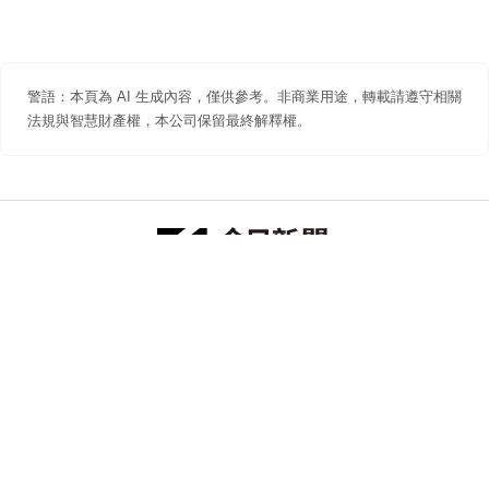
警語：本頁為 AI 生成內容，僅供參考。非商業用途，轉載請遵守相關
法規與智慧財產權，本公司保留最終解釋權。
防詐聲明
著作權聲明
免責聲明
關於我們
隱私權聲明
合作提案
追蹤 NOWNEWS 今日新聞