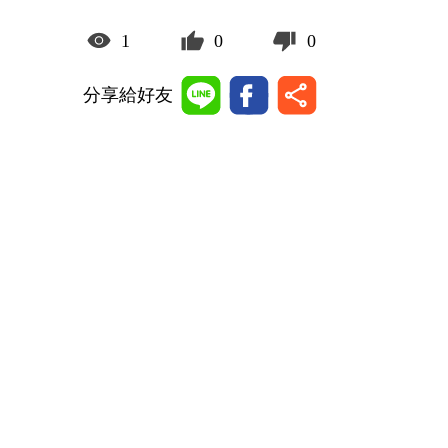
1
0
0
分享給好友