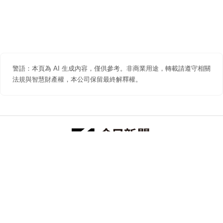
警語：本頁為 AI 生成內容，僅供參考。非商業用途，轉載請遵守相關
法規與智慧財產權，本公司保留最終解釋權。
防詐聲明
著作權聲明
免責聲明
關於我們
隱私權聲明
合作提案
追蹤 NOWNEWS 今日新聞