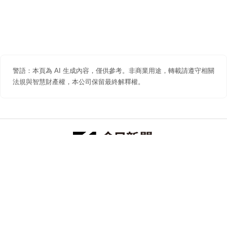
警語：本頁為 AI 生成內容，僅供參考。非商業用途，轉載請遵守相關
法規與智慧財產權，本公司保留最終解釋權。
防詐聲明
著作權聲明
免責聲明
關於我們
隱私權聲明
合作提案
追蹤 NOWNEWS 今日新聞