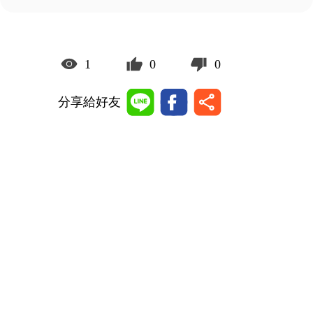
1
0
0
分享給好友