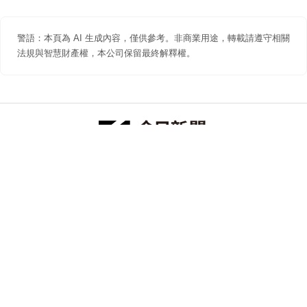
警語：本頁為 AI 生成內容，僅供參考。非商業用途，轉載請遵守相關
法規與智慧財產權，本公司保留最終解釋權。
防詐聲明
著作權聲明
免責聲明
關於我們
隱私權聲明
合作提案
追蹤 NOWNEWS 今日新聞