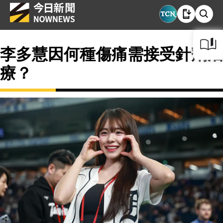
李多慧因何種傷痛需接受針劑治
療？