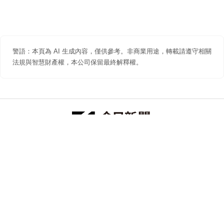
警語：本頁為 AI 生成內容，僅供參考。非商業用途，轉載請遵守相關
法規與智慧財產權，本公司保留最終解釋權。
防詐聲明
著作權聲明
免責聲明
關於我們
隱私權聲明
合作提案
追蹤 NOWNEWS 今日新聞