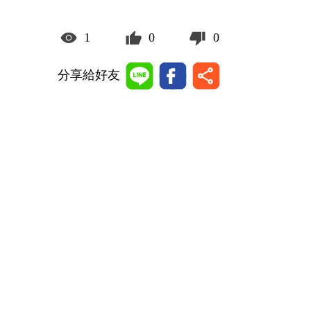
1
0
0
分享給好友