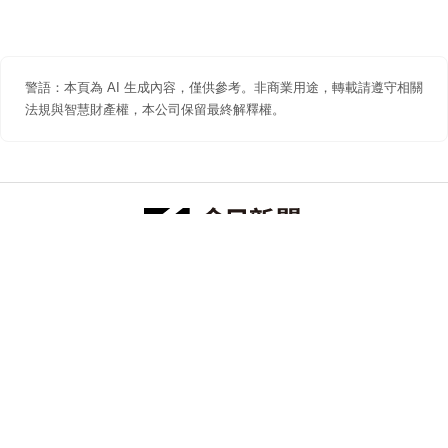
警語：本頁為 AI 生成內容，僅供參考。非商業用途，轉載請遵守相關
法規與智慧財產權，本公司保留最終解釋權。
防詐聲明
著作權聲明
免責聲明
關於我們
隱私權聲明
合作提案
追蹤 NOWNEWS 今日新聞