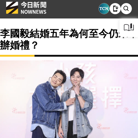
李國毅結婚五年為何至今仍未舉
辦婚禮？