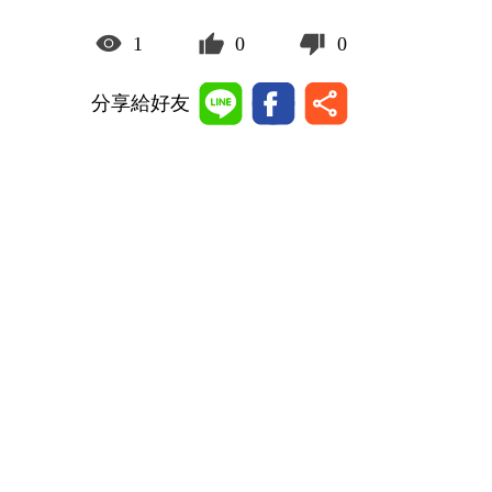
1
0
0
分享給好友