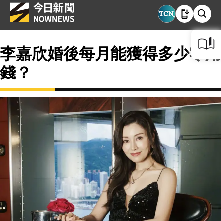
李嘉欣婚後每月能獲得多少零用
錢？