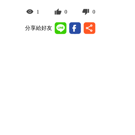
1
0
0
分享給好友