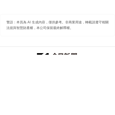
警語：本頁為 AI 生成內容，僅供參考。非商業用途，轉載請遵守相關
法規與智慧財產權，本公司保留最終解釋權。
防詐聲明
著作權聲明
免責聲明
關於我們
隱私權聲明
合作提案
追蹤 NOWNEWS 今日新聞