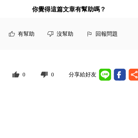
你覺得這篇文章有幫助嗎？
有幫助
沒幫助
回報問題
0
0
分享給好友