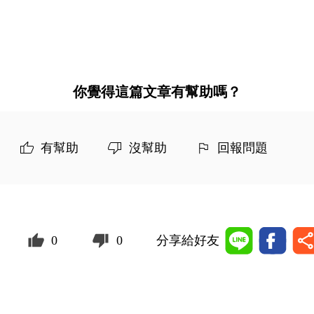
你覺得這篇文章有幫助嗎？
有幫助
沒幫助
回報問題
0
0
分享給好友