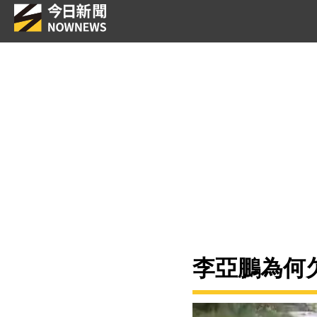
李亞鵬為何