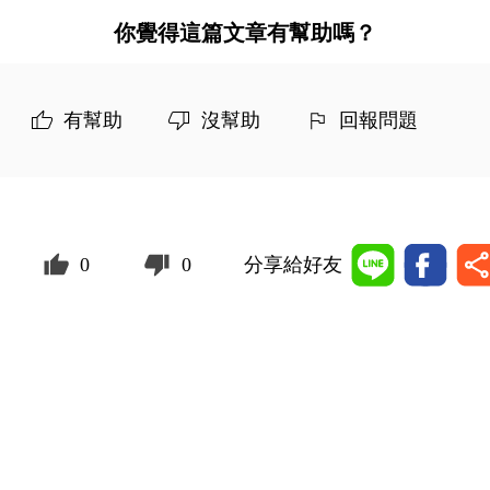
你覺得這篇文章有幫助嗎？
有幫助
沒幫助
回報問題
0
0
分享給好友