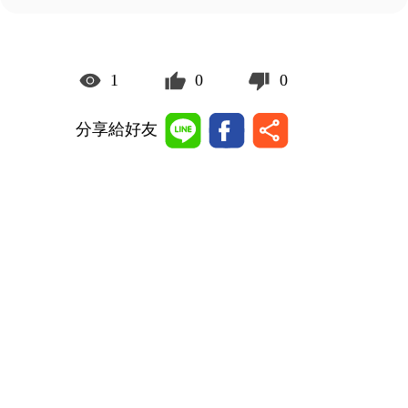
1
0
0
分享給好友