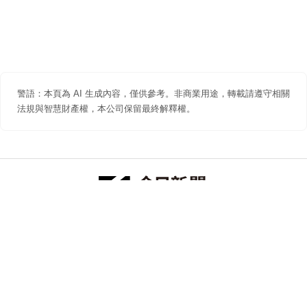
警語：本頁為 AI 生成內容，僅供參考。非商業用途，轉載請遵守相關
法規與智慧財產權，本公司保留最終解釋權。
防詐聲明
著作權聲明
免責聲明
關於我們
隱私權聲明
合作提案
追蹤 NOWNEWS 今日新聞