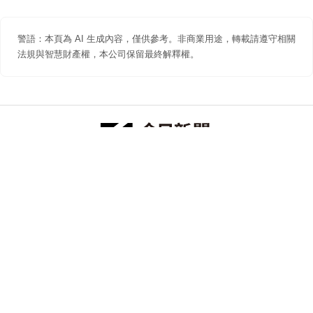
警語：本頁為 AI 生成內容，僅供參考。非商業用途，轉載請遵守相關
法規與智慧財產權，本公司保留最終解釋權。
防詐聲明
著作權聲明
免責聲明
關於我們
隱私權聲明
合作提案
追蹤 NOWNEWS 今日新聞