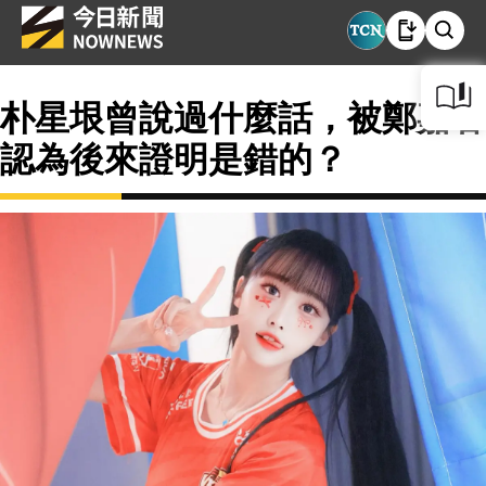
朴星垠曾說過什麼話，被鄭嘉睿
認為後來證明是錯的？