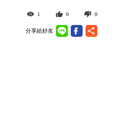
1
0
0
分享給好友