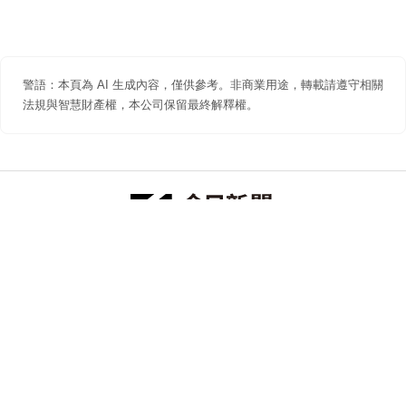
警語：本頁為 AI 生成內容，僅供參考。非商業用途，轉載請遵守相關
法規與智慧財產權，本公司保留最終解釋權。
防詐聲明
著作權聲明
免責聲明
關於我們
隱私權聲明
合作提案
追蹤 NOWNEWS 今日新聞