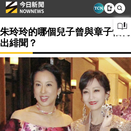
朱玲玲的哪個兒子曾與章子怡傳
出緋聞？