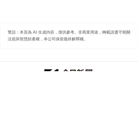
警語：本頁為 AI 生成內容，僅供參考。非商業用途，轉載請遵守相關
法規與智慧財產權，本公司保留最終解釋權。
防詐聲明
著作權聲明
免責聲明
關於我們
隱私權聲明
合作提案
追蹤 NOWNEWS 今日新聞