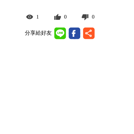
1
0
0
分享給好友