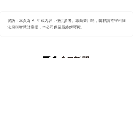
警語：本頁為 AI 生成內容，僅供參考。非商業用途，轉載請遵守相關
法規與智慧財產權，本公司保留最終解釋權。
防詐聲明
著作權聲明
免責聲明
關於我們
隱私權聲明
合作提案
追蹤 NOWNEWS 今日新聞