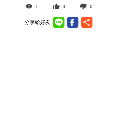
1
0
0
分享給好友