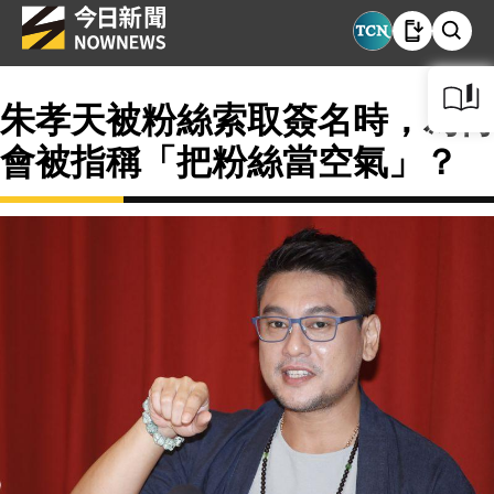
朱孝天被粉絲索取簽名時，為何
會被指稱「把粉絲當空氣」？