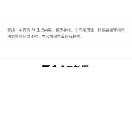
警語：本頁為 AI 生成內容，僅供參考。非商業用途，轉載請遵守相關
法規與智慧財產權，本公司保留最終解釋權。
防詐聲明
著作權聲明
免責聲明
關於我們
隱私權聲明
合作提案
追蹤 NOWNEWS 今日新聞