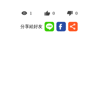
1
0
0
分享給好友