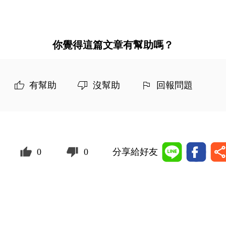
你覺得這篇文章有幫助嗎？
有幫助
沒幫助
回報問題
0
0
分享給好友