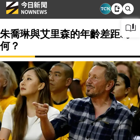
朱喬琳與艾里森的年齡差距為
何？