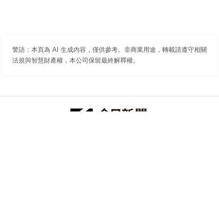
警語：本頁為 AI 生成內容，僅供參考。非商業用途，轉載請遵守相關
法規與智慧財產權，本公司保留最終解釋權。
防詐聲明
著作權聲明
免責聲明
關於我們
隱私權聲明
合作提案
追蹤 NOWNEWS 今日新聞