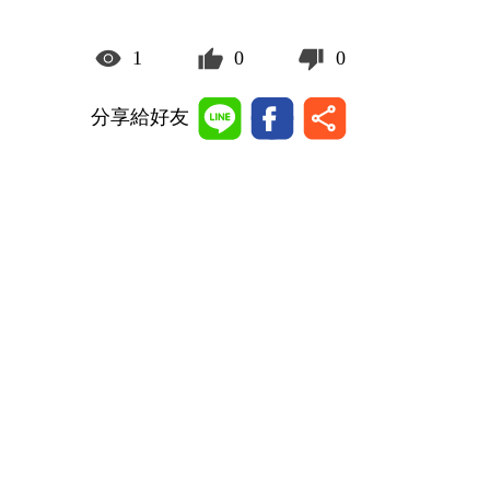
1
0
0
分享給好友