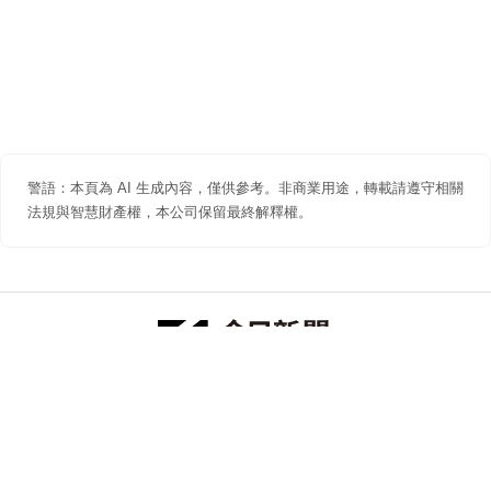
警語：本頁為 AI 生成內容，僅供參考。非商業用途，轉載請遵守相關
法規與智慧財產權，本公司保留最終解釋權。
防詐聲明
著作權聲明
免責聲明
關於我們
隱私權聲明
合作提案
追蹤 NOWNEWS 今日新聞