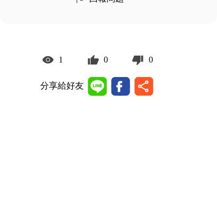
1
0
0
分享給好友