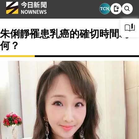
朱俐靜罹患乳癌的確切時間為
何？