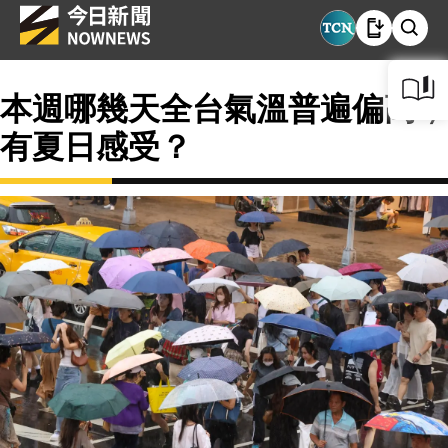
本週哪幾天全台氣溫普遍偏高，
有夏日感受？