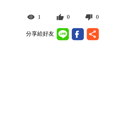
1
0
0
分享給好友