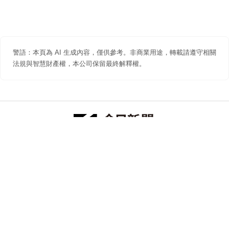
警語：本頁為 AI 生成內容，僅供參考。非商業用途，轉載請遵守相關
法規與智慧財產權，本公司保留最終解釋權。
防詐聲明
著作權聲明
免責聲明
關於我們
隱私權聲明
合作提案
追蹤 NOWNEWS 今日新聞