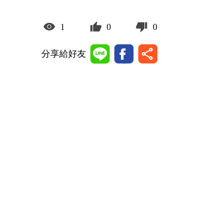
1
0
0
分享給好友