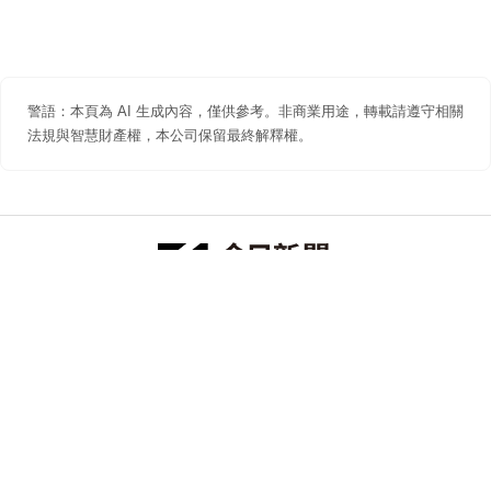
警語：本頁為 AI 生成內容，僅供參考。非商業用途，轉載請遵守相關
法規與智慧財產權，本公司保留最終解釋權。
防詐聲明
著作權聲明
免責聲明
關於我們
隱私權聲明
合作提案
追蹤 NOWNEWS 今日新聞