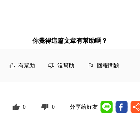
你覺得這篇文章有幫助嗎？
有幫助
沒幫助
回報問題
0
0
分享給好友