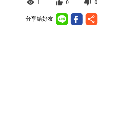
1
0
0
分享給好友