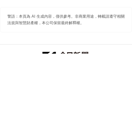
警語：本頁為 AI 生成內容，僅供參考。非商業用途，轉載請遵守相關
法規與智慧財產權，本公司保留最終解釋權。
防詐聲明
著作權聲明
免責聲明
關於我們
隱私權聲明
合作提案
追蹤 NOWNEWS 今日新聞