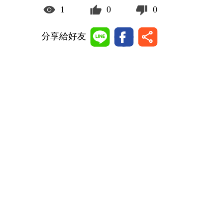
1
0
0
分享給好友