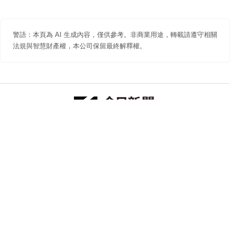
警語：本頁為 AI 生成內容，僅供參考。非商業用途，轉載請遵守相關
法規與智慧財產權，本公司保留最終解釋權。
防詐聲明
著作權聲明
免責聲明
關於我們
隱私權聲明
合作提案
追蹤 NOWNEWS 今日新聞