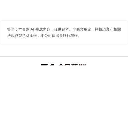
警語：本頁為 AI 生成內容，僅供參考。非商業用途，轉載請遵守相關
法規與智慧財產權，本公司保留最終解釋權。
防詐聲明
著作權聲明
免責聲明
關於我們
隱私權聲明
合作提案
追蹤 NOWNEWS 今日新聞