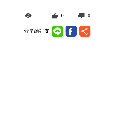
1
0
0
分享給好友