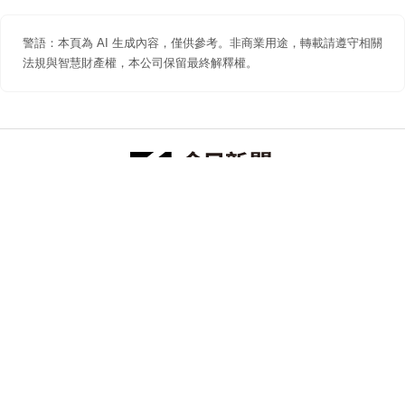
警語：本頁為 AI 生成內容，僅供參考。非商業用途，轉載請遵守相關
法規與智慧財產權，本公司保留最終解釋權。
防詐聲明
著作權聲明
免責聲明
關於我們
隱私權聲明
合作提案
追蹤 NOWNEWS 今日新聞