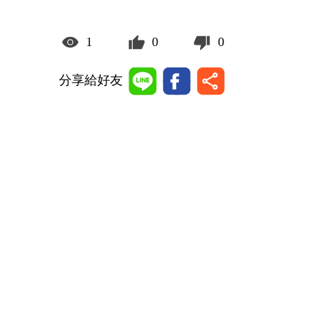
1
0
0
分享給好友