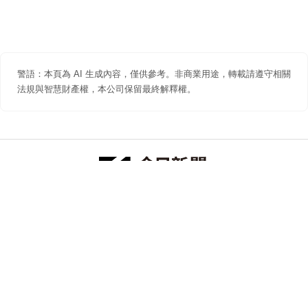
警語：本頁為 AI 生成內容，僅供參考。非商業用途，轉載請遵守相關
法規與智慧財產權，本公司保留最終解釋權。
防詐聲明
著作權聲明
免責聲明
關於我們
隱私權聲明
合作提案
追蹤 NOWNEWS 今日新聞