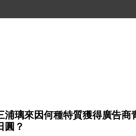
三浦璃來因何種特質獲得廣告商
萬日圓？