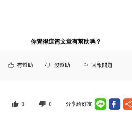
你覺得這篇文章有幫助嗎？
有幫助
沒幫助
回報問題
0
0
分享給好友